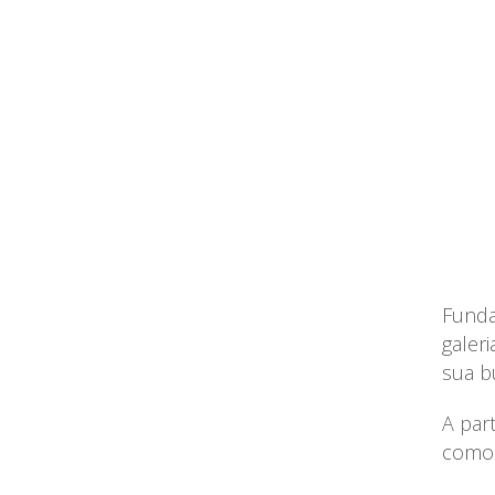
Funda
galer
sua b
A par
como P