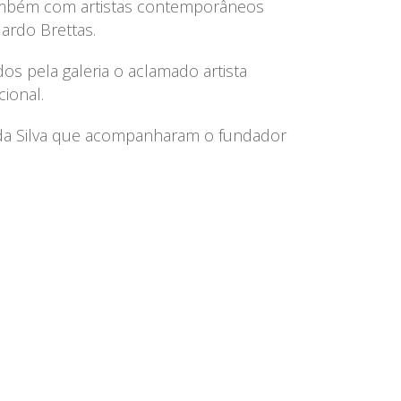
ambém com artistas contemporâneos
ardo Brettas.
os pela galeria o aclamado artista
ional.
nto da Silva que acompanharam o fundador
asta ter força, é preciso