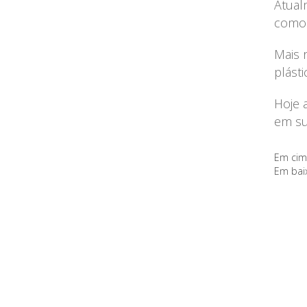
Atual
como 
Mais 
plást
Hoje 
em su
Em cima
Em baix
"Para fazer uma obra de 