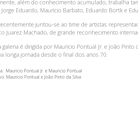
mente, além do conhecimento acumulado, trabalha t
Jorge Eduardo, Mauricio Barbato, Eduardo Bortk e Edu
recentemente juntou-se ao time de artistas representad
ico Juarez Machado, de grande reconhecimento internac
a galeria é dirigida por Mauricio Pontual Jr. e João Pi
a longa jornada desde o final dos anos 70.
: Mauricio Pontual Jr. e Mauricio Pontual
o: Mauricio Pontual e João Pinto da Silva
arte não basta ter talento, não b